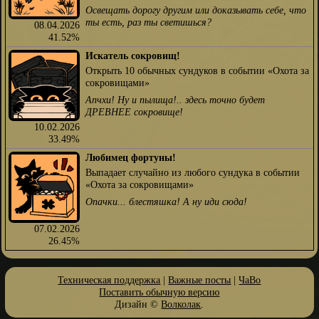
Освещать дорогу другим или доказывать себе, что
ты есть, раз ты светишься?
08.04.2026
41.52%
Искатель сокровищ!
Открыть 10 обычных сундуков в событии «Охота за
сокровищами»
Апчхи! Ну и пылища!.. здесь точно будет
ДРЕВНЕЕ сокровище!
10.02.2026
33.49%
Любимец фортуны!
Выпадает случайно из любого сундука в событии
«Охота за сокровищами»
Опачки... блестяшка! А ну иди сюда!
07.02.2026
26.45%
Техническая поддержка
|
Важные посты
|
ЧаВо
Поставить обычную версию
Дизайн ©
Волколак
.