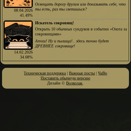
Освещать дорогу другим или доказывать себе, что
ты есть, раз ты светишься?
08.04.2026
41.49%
Искатель сокровищ!
Открыть 10 обычных сундуков в событии «Охота за
сокровищами»
Апчхи! Ну и пылища!.. здесь точно будет
ДРЕВНЕЕ сокровище!
14.02.2026
34.08%
Техническая поддержка
|
Важные посты
|
ЧаВо
Поставить обычную версию
Дизайн ©
Волколак
.