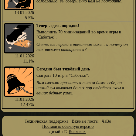
сожалению, вы совершенно нам не подходите.
13.01.2026
5.5%
Теперь здесь порядок!
Выполнить 70 мини-заданий во время игры в
"Саботаж".
Опять все перила в томатном соке... и почему он
так тяжело оттирается?
11.01.2026
11.1%
Сегодня был тяжёлый день
Сыграть 10 игр в "Саботаж".
Вам сложно признаться в этом даже себе, но
низкий гул колокола до сих пор отдаётся эхом в
ваших бедных ушах.
11.01.2026
12.47%
Техническая поддержка
|
Важные посты
|
ЧаВо
Поставить обычную версию
Дизайн ©
Волколак
.