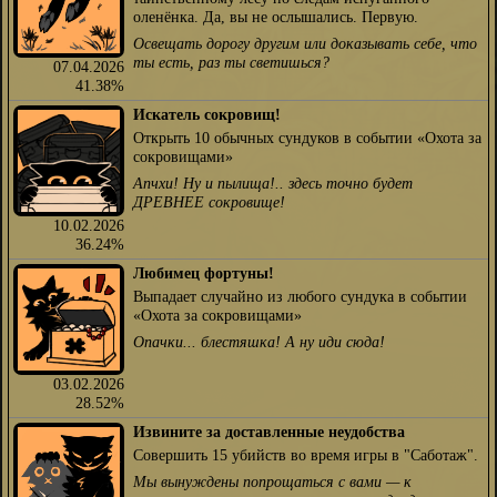
оленёнка. Да, вы не ослышались. Первую.
Освещать дорогу другим или доказывать себе, что
ты есть, раз ты светишься?
07.04.2026
41.38%
Искатель сокровищ!
Открыть 10 обычных сундуков в событии «Охота за
сокровищами»
Апчхи! Ну и пылища!.. здесь точно будет
ДРЕВНЕЕ сокровище!
10.02.2026
36.24%
Любимец фортуны!
Выпадает случайно из любого сундука в событии
«Охота за сокровищами»
Опачки... блестяшка! А ну иди сюда!
03.02.2026
28.52%
Извините за доставленные неудобства
Совершить 15 убийств во время игры в "Саботаж".
Мы вынуждены попрощаться с вами — к