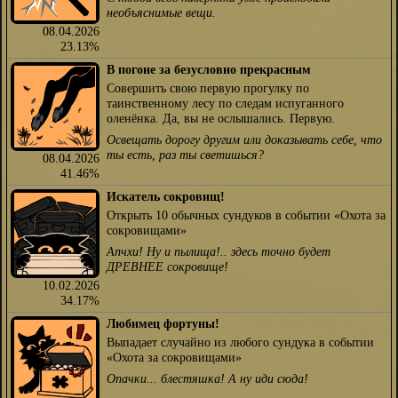
необъяснимые вещи.
08.04.2026
23.13%
В погоне за безусловно прекрасным
Совершить свою первую прогулку по
таинственному лесу по следам испуганного
оленёнка. Да, вы не ослышались. Первую.
Освещать дорогу другим или доказывать себе, что
ты есть, раз ты светишься?
08.04.2026
41.46%
Искатель сокровищ!
Открыть 10 обычных сундуков в событии «Охота за
сокровищами»
Апчхи! Ну и пылища!.. здесь точно будет
ДРЕВНЕЕ сокровище!
10.02.2026
34.17%
Любимец фортуны!
Выпадает случайно из любого сундука в событии
«Охота за сокровищами»
Опачки... блестяшка! А ну иди сюда!