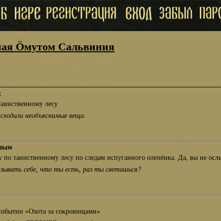
ая Öмутом Сальвиния
х
Таинственному лесу
исходили необъяснимые вещи.
сным
 по таинственному лесу по следам испуганного оленёнка. Да, вы не ос
азывать себе, что ты есть, раз ты светишься?
событии «Охота за сокровищами»