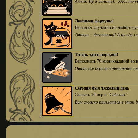
Апчхи! Ну и пылища!.. здесь то
Любимец фортуны!
Выпадает случайно из любого су
Опачки... блестяшка! А ну иди с
Теперь здесь порядок!
Выполнить 70 мини-заданий во в
Опять все перила в томатном со
Сегодня был тяжёлый день
Сыграть 10 игр в "Саботаж".
Вам сложно признаться в этом да