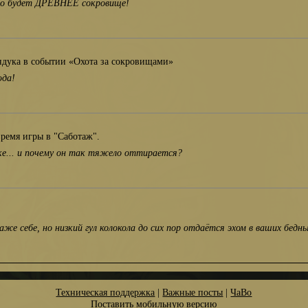
чно будет ДРЕВНЕЕ сокровище!
ндука в событии «Охота за сокровищами»
юда!
ремя игры в "Саботаж".
ке... и почему он так тяжело оттирается?
же себе, но низкий гул колокола до сих пор отдаётся эхом в ваших бедны
Техническая поддержка
|
Важные посты
|
ЧаВо
Поставить мобильную версию