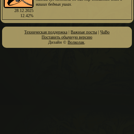
ваших бедных ушах.
28.12.2025
12.42%
Техническая поддержка
|
Важные посты
|
ЧаВо
Поставить обычную версию
Дизайн ©
Волколак
.