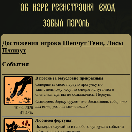
Достижения игрока
Шепчут Тени, Лисы
Пляшут
События
В погоне за безусловно прекрасным
Совершить свою первую прогулку по
таинственному лесу по следам испуганного
оленёнка. Да, вы не ослышались. Первую.
Освещать дорогу другим или доказывать себе, что
ты есть, раз ты светишься?
10.04.2026
41.45%
Любимец фортуны!
Выпадает случайно из любого сундука в событии
«Охота за сокровищами»