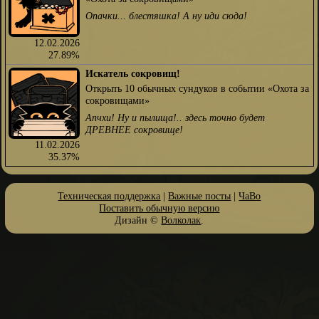
Опачки... блестяшка! А ну иди сюда!
12.02.2026
27.89%
Искатель сокровищ!
Открыть 10 обычных сундуков в событии «Охота за
сокровищами»
Апчхи! Ну и пылища!.. здесь точно будет
ДРЕВНЕЕ сокровище!
11.02.2026
35.37%
Техническая поддержка
|
Важные посты
|
ЧаВо
Поставить обычную версию
Дизайн ©
Волколак
.