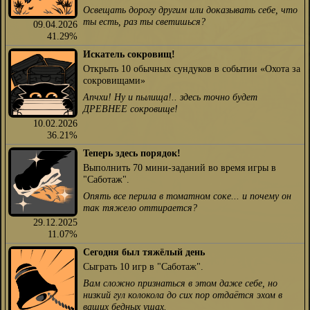
Освещать дорогу другим или доказывать себе, что
ты есть, раз ты светишься?
09.04.2026
41.29%
Искатель сокровищ!
Открыть 10 обычных сундуков в событии «Охота за
сокровищами»
Апчхи! Ну и пылища!.. здесь точно будет
ДРЕВНЕЕ сокровище!
10.02.2026
36.21%
Теперь здесь порядок!
Выполнить 70 мини-заданий во время игры в
"Саботаж".
Опять все перила в томатном соке... и почему он
так тяжело оттирается?
29.12.2025
11.07%
Сегодня был тяжёлый день
Сыграть 10 игр в "Саботаж".
Вам сложно признаться в этом даже себе, но
низкий гул колокола до сих пор отдаётся эхом в
ваших бедных ушах.