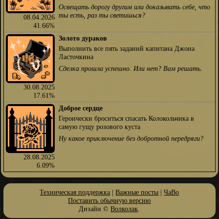
Освещать дорогу другим или доказывать себе, что
ты есть, раз ты светишься?
08.04.2026
41.66%
Золото дураков
Выполнить все пять заданий капитана Джона
Ласточкина
Сделка прошла успешно. Или нет? Вам решать.
30.08.2025
17.61%
Доброе сердце
Героически броситься спасать Колокольчика в
самую гущу розового куста
Ну какое приключение без добротной передряги?
28.08.2025
6.09%
Техническая поддержка
|
Важные посты
|
ЧаВо
Поставить обычную версию
Дизайн ©
Волколак
.