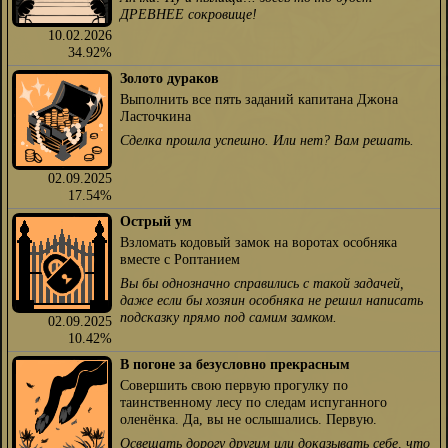
ДРЕВНЕЕ сокровище!
10.02.2026
34.92%
Золото дураков
Выполнить все пять заданий капитана Джона
Ласточкина
Сделка прошла успешно. Или нет? Вам решать.
02.09.2025
17.54%
Острый ум
Взломать кодовый замок на воротах особняка
вместе с Роптанием
Вы бы однозначно справились с такой задачей,
даже если бы хозяин особняка не решил написать
подсказку прямо под самим замком.
02.09.2025
10.42%
В погоне за безусловно прекрасным
Совершить свою первую прогулку по
таинственному лесу по следам испуганного
оленёнка. Да, вы не ослышались. Первую.
Освещать дорогу другим или доказывать себе, что