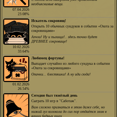
необъяснимые вещи.
07.04.2026
23.08%
Искатель сокровищ!
Открыть 10 обычных сундуков в событии «Охота за
сокровищами»
Апчхи! Ну и пылища!.. здесь точно будет
ДРЕВНЕЕ сокровище!
10.02.2026
33.64%
Любимец фортуны!
Выпадает случайно из любого сундука в событии
«Охота за сокровищами»
Опачки... блестяшка! А ну иди сюда!
01.02.2026
26.54%
Сегодня был тяжёлый день
Сыграть 10 игр в "Саботаж".
Вам сложно признаться в этом даже себе, но
низкий гул колокола до сих пор отдаётся эхом в
ваших бедных ушах.