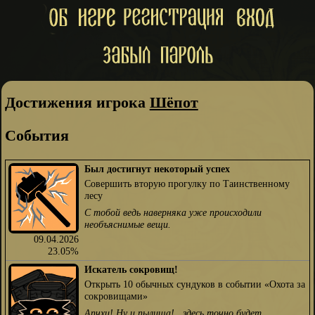
Достижения игрока
Шёпот
События
Был достигнут некоторый успех
Совершить вторую прогулку по Таинственному
лесу
С тобой ведь наверняка уже происходили
необъяснимые вещи.
09.04.2026
23.05%
Искатель сокровищ!
Открыть 10 обычных сундуков в событии «Охота за
сокровищами»
Апчхи! Ну и пылища!.. здесь точно будет