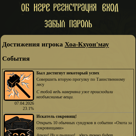
Достижения игрока
Хоа-Кхуон'мау
События
Был достигнут некоторый успех
Совершить вторую прогулку по Таинственному
лесу
С тобой ведь наверняка уже происходили
необъяснимые вещи.
07.04.2026
23.1%
Искатель сокровищ!
Открыть 10 обычных сундуков в событии «Охота за
сокровищами»
Апчхи! Ну и пылища!.. здесь точно будет