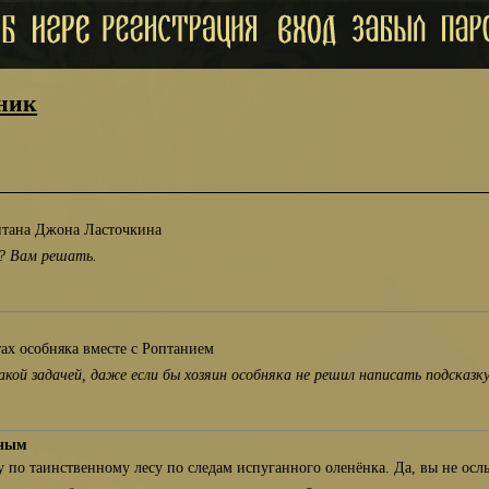
ник
итана Джона Ласточкина
т? Вам решать.
ах особняка вместе с Роптанием
акой задачей, даже если бы хозяин особняка не решил написать подсказк
сным
 по таинственному лесу по следам испуганного оленёнка. Да, вы не ос