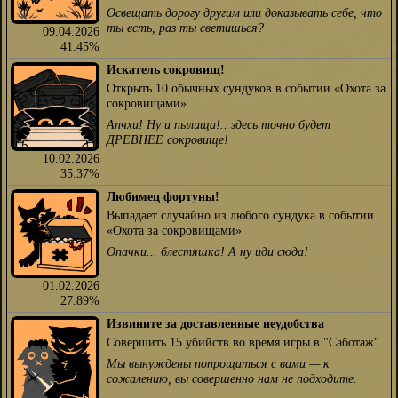
Освещать дорогу другим или доказывать себе, что
ты есть, раз ты светишься?
09.04.2026
41.45%
Искатель сокровищ!
Открыть 10 обычных сундуков в событии «Охота за
сокровищами»
Апчхи! Ну и пылища!.. здесь точно будет
ДРЕВНЕЕ сокровище!
10.02.2026
35.37%
Любимец фортуны!
Выпадает случайно из любого сундука в событии
«Охота за сокровищами»
Опачки... блестяшка! А ну иди сюда!
01.02.2026
27.89%
Извините за доставленные неудобства
Совершить 15 убийств во время игры в "Саботаж".
Мы вынуждены попрощаться с вами — к
сожалению, вы совершенно нам не подходите.