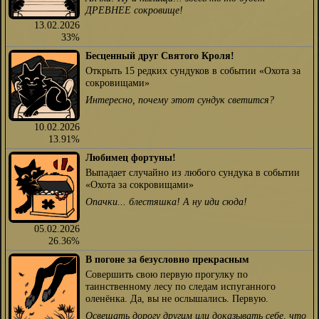
ДРЕВНЕЕ сокровище!
13.02.2026
33%
Бесценный друг Святого Кроля!
Открыть 15 редких сундуков в событии «Охота за
сокровищами»
Интересно, почему этот сундук светится?
10.02.2026
13.91%
Любимец фортуны!
Выпадает случайно из любого сундука в событии
«Охота за сокровищами»
Опачки... блестяшка! А ну иди сюда!
05.02.2026
26.36%
В погоне за безусловно прекрасным
Совершить свою первую прогулку по
таинственному лесу по следам испуганного
оленёнка. Да, вы не ослышались. Первую.
Освещать дорогу другим или доказывать себе, что