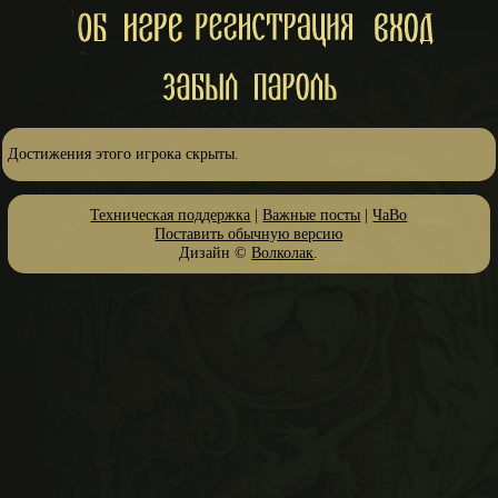
Достижения этого игрока скрыты.
Техническая поддержка
|
Важные посты
|
ЧаВо
Поставить обычную версию
Дизайн ©
Волколак
.