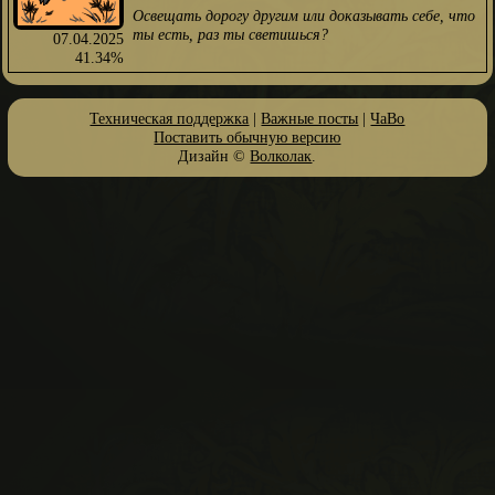
Освещать дорогу другим или доказывать себе, что
ты есть, раз ты светишься?
07.04.2025
41.34%
Техническая поддержка
|
Важные посты
|
ЧаВо
Поставить обычную версию
Дизайн ©
Волколак
.