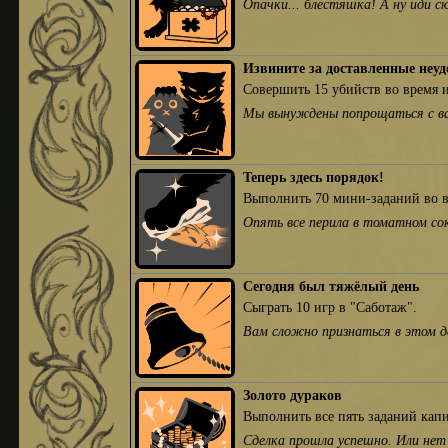
Опачки... блестяшка! А ну иди с
Извините за доставленные неуд
Совершить 15 убийств во время 
Мы вынуждены попрощаться с ва
Теперь здесь порядок!
Выполнить 70 мини-заданий во в
Опять все перила в томатном со
Сегодня был тяжёлый день
Сыграть 10 игр в "Саботаж".
Вам сложно признаться в этом да
Золото дураков
Выполнить все пять заданий кап
Сделка прошла успешно. Или не