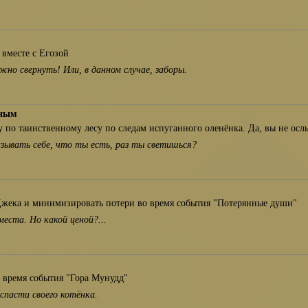
 вместе с Егозой
но свернуть! Или, в данном случае, заборы.
сным
 по таинственному лесу по следам испуганного оленёнка. Да, вы не ос
азывать себе, что ты есть, раз ты светишься?
Джека и минимизировать потери во время события "Потерянные души"
места. Но какой ценой?...
 время события "Гора Мунудд"
 спасти своего котёнка.