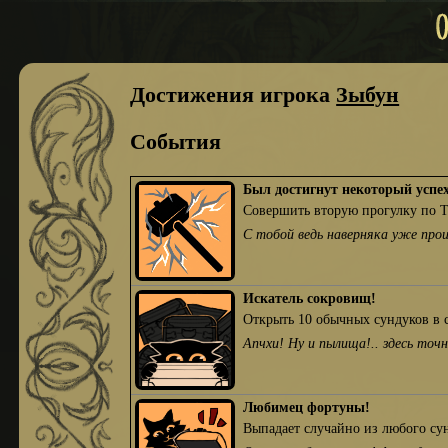
Достижения игрока
Зыбун
События
Был достигнут некоторый успе
Совершить вторую прогулку по 
С тобой ведь наверняка уже про
Искатель сокровищ!
Открыть 10 обычных сундуков в 
Апчхи! Ну и пылища!.. здесь то
Любимец фортуны!
Выпадает случайно из любого су