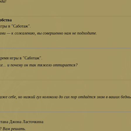
юда!
обства
игры в "Саботаж".
ми — к сожалению, вы совершенно нам не подходите.
ремя игры в "Саботаж".
ке... и почему он так тяжело оттирается?
же себе, но низкий гул колокола до сих пор отдаётся эхом в ваших бедны
итана Джона Ласточкина
т? Вам решать.