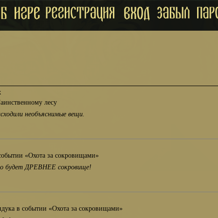
х
Таинственному лесу
исходили необъяснимые вещи.
событии «Охота за сокровищами»
чно будет ДРЕВНЕЕ сокровище!
ндука в событии «Охота за сокровищами»