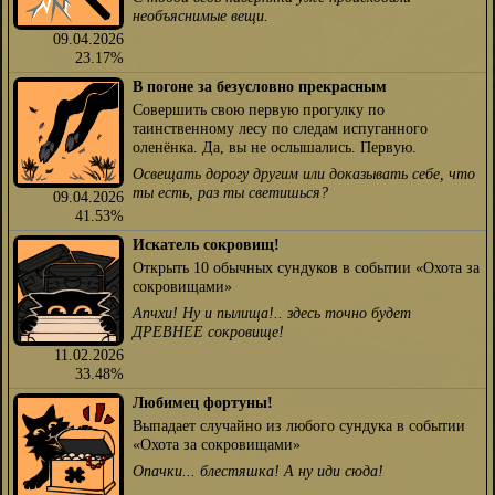
необъяснимые вещи.
09.04.2026
23.17%
В погоне за безусловно прекрасным
Совершить свою первую прогулку по
таинственному лесу по следам испуганного
оленёнка. Да, вы не ослышались. Первую.
Освещать дорогу другим или доказывать себе, что
ты есть, раз ты светишься?
09.04.2026
41.53%
Искатель сокровищ!
Открыть 10 обычных сундуков в событии «Охота за
сокровищами»
Апчхи! Ну и пылища!.. здесь точно будет
ДРЕВНЕЕ сокровище!
11.02.2026
33.48%
Любимец фортуны!
Выпадает случайно из любого сундука в событии
«Охота за сокровищами»
Опачки... блестяшка! А ну иди сюда!