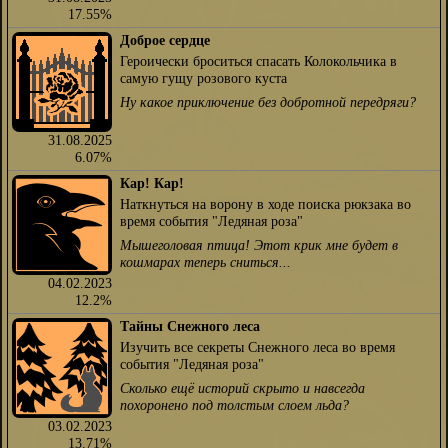
17.55%
Доброе сердце
Героически броситься спасать Колокольчика в
самую гущу розового куста
Ну какое приключение без добротной передряги?
31.08.2025
6.07%
Кар! Кар!
Наткнуться на ворону в ходе поиска рюкзака во
время события "Ледяная роза"
Мышеголовая птица! Этот крик мне будет в
кошмарах теперь сниться...
04.02.2023
12.2%
Тайны Снежного леса
Изучить все секреты Снежного леса во время
события "Ледяная роза"
Сколько ещё историй скрыто и навсегда
похоронено под толстым слоем льда?
03.02.2023
13.71%