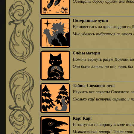
Освещать дорогу другим или док
Потерянные души
Не повестись на кровожадность 
Мне удалось выбраться из этого 
Слёзы матери
Помочь вернуть разум Доллии во
Она была готова на всё, лишь бы
Тайны Снежного леса
Изучить все секреты Снежного ле
Сколько ещё историй скрыто и н
Кар! Кар!
Наткнуться на ворону в ходе пои
Мышеголовая птица! Этот крик м