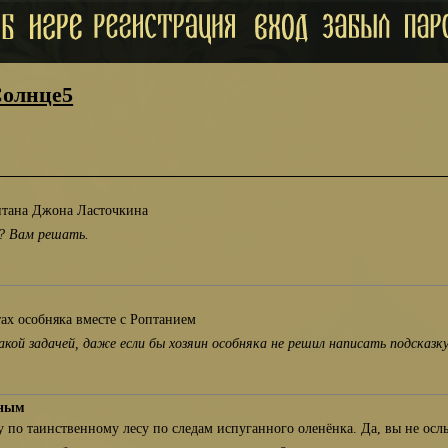
Солнце5
итана Джона Ласточкина
т? Вам решать.
ах особняка вместе с Роптанием
акой задачей, даже если бы хозяин особняка не решил написать подсказк
сным
 по таинственному лесу по следам испуганного оленёнка. Да, вы не ос