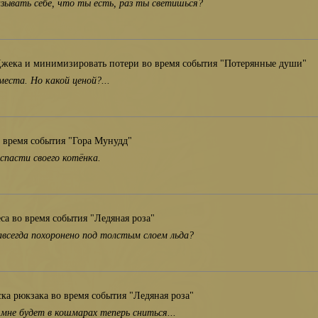
азывать себе, что ты есть, раз ты светишься?
Джека и минимизировать потери во время события "Потерянные души"
места. Но какой ценой?...
 время события "Гора Мунудд"
 спасти своего котёнка.
са во время события "Ледяная роза"
авсегда похоронено под толстым слоем льда?
ска рюкзака во время события "Ледяная роза"
не будет в кошмарах теперь сниться...