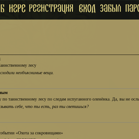
х
Таинственному лесу
исходили необъяснимые вещи.
сным
 по таинственному лесу по следам испуганного оленёнка. Да, вы не ос
азывать себе, что ты есть, раз ты светишься?
событии «Охота за сокровищами»