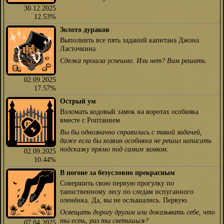
30.12.2025
12.53%
Золото дураков
Выполнить все пять заданий капитана Джона
Ласточкина
Сделка прошла успешно. Или нет? Вам решать.
02.09.2025
17.57%
Острый ум
Взломать кодовый замок на воротах особняка
вместе с Роптанием
Вы бы однозначно справились с такой задачей,
даже если бы хозяин особняка не решил написать
подсказку прямо под самим замком.
02.09.2025
10.44%
В погоне за безусловно прекрасным
Совершить свою первую прогулку по
таинственному лесу по следам испуганного
оленёнка. Да, вы не ослышались. Первую.
Освещать дорогу другим или доказывать себе, что
ты есть, раз ты светишься?
07.04.2025