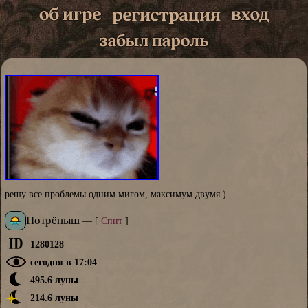
решу все проблемы одним мигом, максимум двумя )
Потрёпыш
—
[
Спит
]
1280128
сегодня в 17:04
495.6 луны
214.6 луны