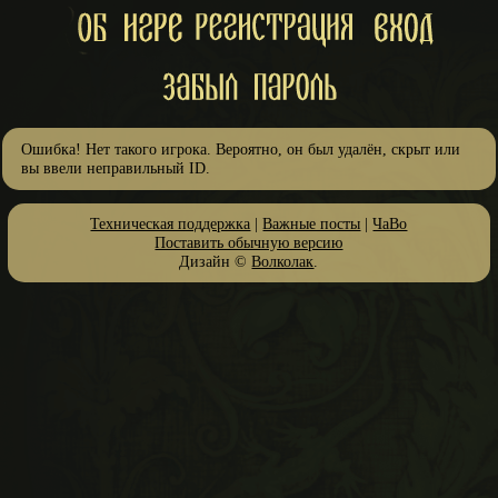
Ошибка! Нет такого игрока. Вероятно, он был удалён, скрыт или
вы ввели неправильный ID.
Техническая поддержка
|
Важные посты
|
ЧаВо
Поставить обычную версию
Дизайн ©
Волколак
.