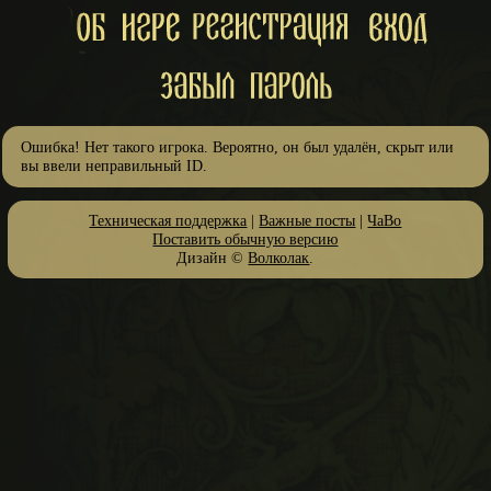
Ошибка! Нет такого игрока. Вероятно, он был удалён, скрыт или
вы ввели неправильный ID.
Техническая поддержка
|
Важные посты
|
ЧаВо
Поставить обычную версию
Дизайн ©
Волколак
.