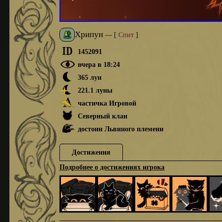
Хрипун
—
[
Спит
]
1452091
вчера в 18:24
365 лун
221.1 луны
частичка Игровой
Северный клан
достоин Львиного племени
Достижения
Подробнее о достижениях игрока