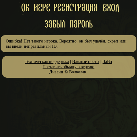
Ошибка! Нет такого игрока. Вероятно, он был удалён, скрыт или
вы ввели неправильный ID.
Техническая поддержка
|
Важные посты
|
ЧаВо
Поставить обычную версию
Дизайн ©
Волколак
.