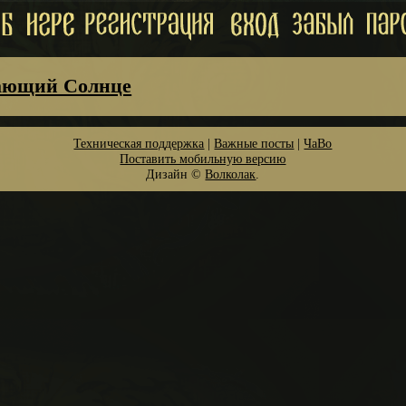
ающий Солнце
Техническая поддержка
|
Важные посты
|
ЧаВо
Поставить мобильную версию
Дизайн ©
Волколак
.